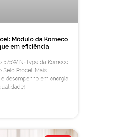
ocel: Módulo da Komeco
que em eficiência
o 575W N-Type da Komeco
 Selo Procel. Mais
ia e desempenho em energia
qualidade!