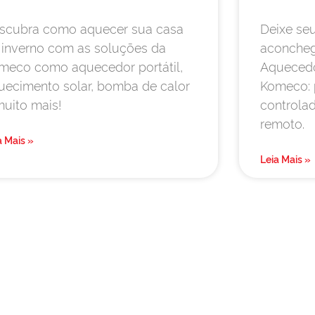
scubra como aquecer sua casa
Deixe se
 inverno com as soluções da
aconcheg
meco como aquecedor portátil,
Aquecedor
uecimento solar, bomba de calor
Komeco: 
muito mais!
controla
remoto.
a Mais »
Leia Mais »