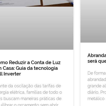
Abranda
será qu
mo Reduzir a Conta de Luz
 Casa: Guia da tecnologia
De forma 
ll Inverter
abrandad
grande al
ante da oscilação das tarifas de
diário. P
rgia elétrica, famílias de todo o
metálico 
ís buscam maneiras práticas de
uilibrar o orçamento sem abrir