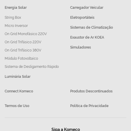
Energia Solar
Carregador Veicular
String Box
Eletroportáteis
Micro Inversor
Sistemas de Climatização
On Grid Monofásico 220V
Exaustor de Ar KOEA
On Grid Trifásico 220V
Simuladores
On Grid Trifásico 380V
Módulo Fotovoltaico
Sistema de Desligamento Rápido
Luminária Solar
Connect Komeco
Produtos Descontinuados
Termos de Uso
Política de Privacidade
Siga a Komeco