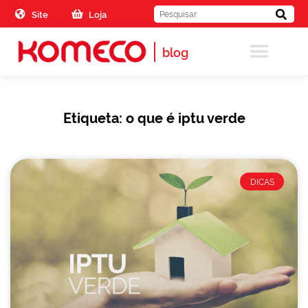
Skip to the content
Site
Loja
blog
Etiqueta: o que é iptu verde
DICAS