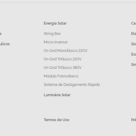
Energia Solar
Ca
s
String Box
El
Micro Inversor
ulicos
Si
On Grid Monofásico 220V
Ex
On Grid Trifásico 220V
Si
On Grid Trifásico 380V
Módulo Fotovoltaico
Sistema de Desligamento Rápido
Luminária Solar
s
Termos de Uso
Po