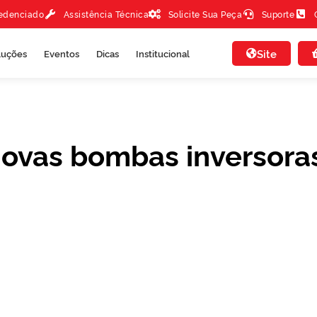
redenciado
Assistência Técnica
Solicite Sua Peça
Suporte
Site
luções
Eventos
Dicas
Institucional
novas bombas inversora