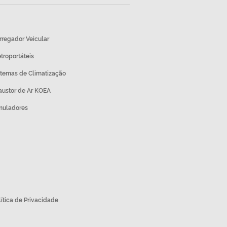
rregador Veicular
etroportáteis
stemas de Climatização
austor de Ar KOEA
muladores
lítica de Privacidade