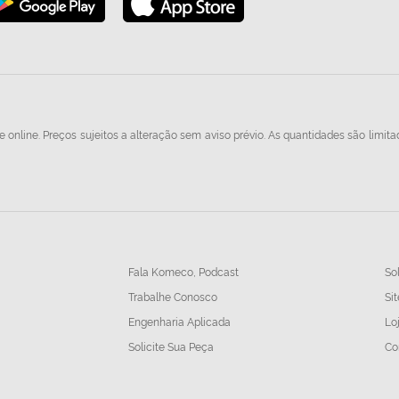
 online. Preços sujeitos a alteração sem aviso prévio. As quantidades são limita
Fala Komeco, Podcast
So
Trabalhe Conosco
Sit
Engenharia Aplicada
Lo
Solicite Sua Peça
Co