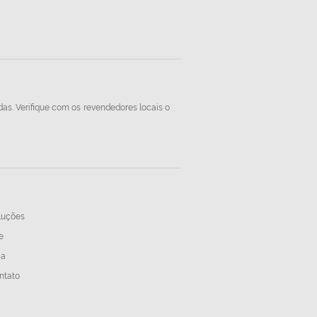
das. Verifique com os revendedores locais o
luções
e
ja
ntato