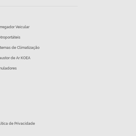
rregador Veicular
etroportáteis
stemas de Climatização
austor de Ar KOEA
muladores
lítica de Privacidade