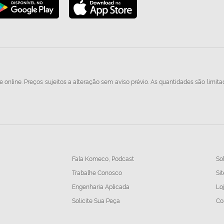
 online. Preços sujeitos a alteração sem aviso prévio. As quantidades são limita
Fala Komeco, Podcast
So
Trabalhe Conosco
Sit
Engenharia Aplicada
Lo
Solicite Sua Peça
Co