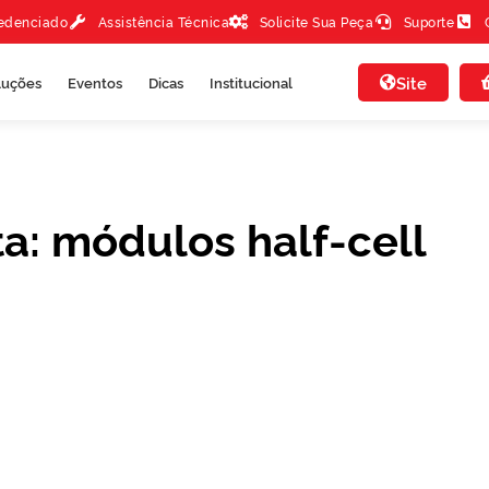
redenciado
Assistência Técnica
Solicite Sua Peça
Suporte
Site
luções
Eventos
Dicas
Institucional
ta: módulos half-cell