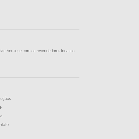
das. Verifique com os revendedores locais o
luções
e
ja
ntato