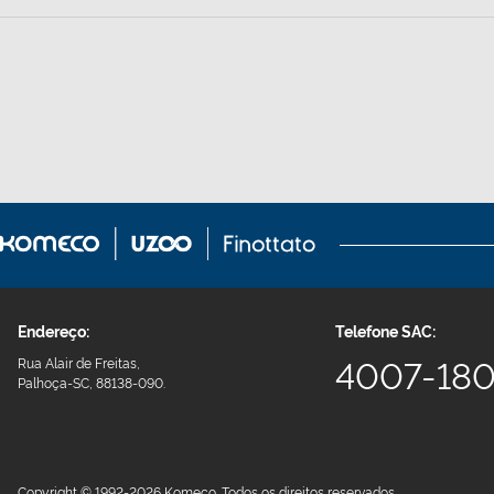
Endereço:
Telefone SAC:
4007-18
Rua Alair de Freitas,
Palhoça-SC, 88138-090.
Copyright © 1992-2026 Komeco. Todos os direitos reservados.