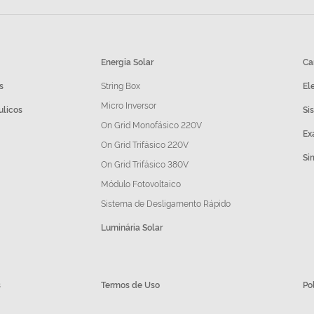
Energia Solar
Ca
s
String Box
El
Micro Inversor
ulicos
Si
On Grid Monofásico 220V
Ex
On Grid Trifásico 220V
Si
On Grid Trifásico 380V
Módulo Fotovoltaico
Sistema de Desligamento Rápido
Luminária Solar
s
Termos de Uso
Po