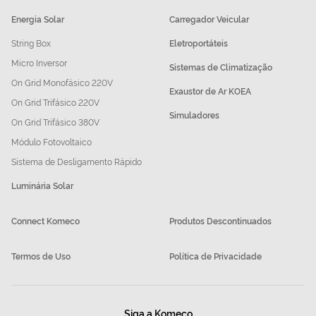
Energia Solar
Carregador Veicular
String Box
Eletroportáteis
Micro Inversor
Sistemas de Climatização
On Grid Monofásico 220V
Exaustor de Ar KOEA
On Grid Trifásico 220V
Simuladores
On Grid Trifásico 380V
Módulo Fotovoltaico
Sistema de Desligamento Rápido
Luminária Solar
Connect Komeco
Produtos Descontinuados
Termos de Uso
Política de Privacidade
Siga a Komeco