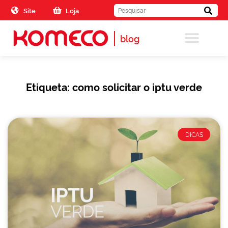
Skip to the content
Site
Loja
blog
Etiqueta: como solicitar o iptu verde
DICAS