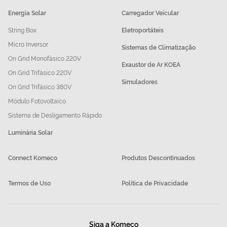
Energia Solar
Carregador Veicular
String Box
Eletroportáteis
Micro Inversor
Sistemas de Climatização
On Grid Monofásico 220V
Exaustor de Ar KOEA
On Grid Trifásico 220V
Simuladores
On Grid Trifásico 380V
Módulo Fotovoltaico
Sistema de Desligamento Rápido
Luminária Solar
Connect Komeco
Produtos Descontinuados
Termos de Uso
Política de Privacidade
Siga a Komeco