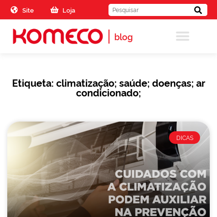
Skip to the content
Site
Loja
blog
Etiqueta: climatização; saúde; doenças; ar
condicionado;
DICAS