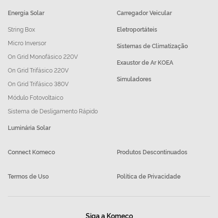
Energia Solar
Carregador Veicular
String Box
Eletroportáteis
Micro Inversor
Sistemas de Climatização
On Grid Monofásico 220V
Exaustor de Ar KOEA
On Grid Trifásico 220V
Simuladores
On Grid Trifásico 380V
Módulo Fotovoltaico
Sistema de Desligamento Rápido
Luminária Solar
Connect Komeco
Produtos Descontinuados
Termos de Uso
Política de Privacidade
Siga a Komeco