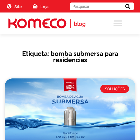
Skip to the content
Site
Loja
blog
Etiqueta: bomba submersa para
residencias
SOLUÇÕES