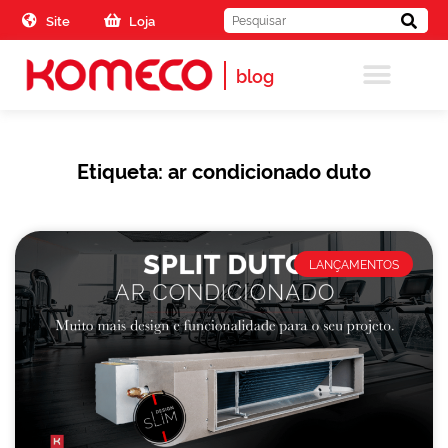
Skip to the content
Site
Loja
blog
Etiqueta: ar condicionado duto
LANÇAMENTOS