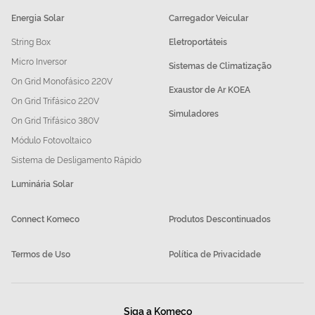
Energia Solar
Carregador Veicular
String Box
Eletroportáteis
Micro Inversor
Sistemas de Climatização
On Grid Monofásico 220V
Exaustor de Ar KOEA
On Grid Trifásico 220V
Simuladores
On Grid Trifásico 380V
Módulo Fotovoltaico
Sistema de Desligamento Rápido
Luminária Solar
Connect Komeco
Produtos Descontinuados
Termos de Uso
Política de Privacidade
Siga a Komeco