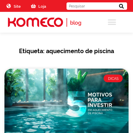
Skip to the content
Site
Loja
blog
Etiqueta: aquecimento de piscina
DICAS